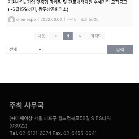
지원사업』 기업 맞춤형 마케팅 및 판로개척지원 수혜기업 모집공고
(~6월15일까지, 광주상공회의소)
chemexpo
|
2022.06.03
|
추천 0
|
조회 5605
처음
«
4
»
마지막
검색
주최 사무국
㈜메쎄이상
서울 마포구 월드컵북로58길 9 ES타워
(03922)
Tel.
02-6121-6374
Fax.
02-6455-0941