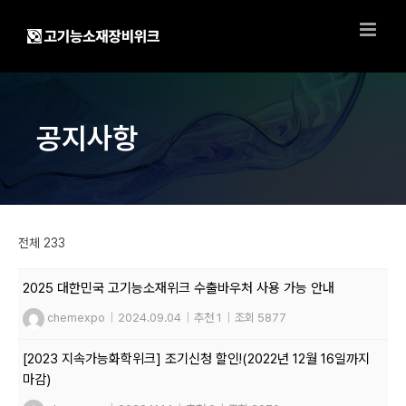
Skip
to
content
공지사항
전체 233
2025 대한민국 고기능소재위크 수출바우처 사용 가능 안내
chemexpo
|
2024.09.04
|
추천 1
|
조회 5877
[2023 지속가능화학위크] 조기신청 할인!(2022년 12월 16일까지
마감)