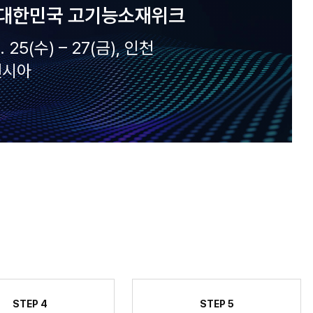
6 대한민국 고기능소재위크
. 25(수) – 27(금), 인천
벤시아
STEP 4
STEP 5