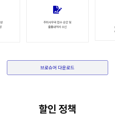
작성
주최사무국 접수 승인 및
청
출품내역서 수신
브로슈어 다운로드
할인 정책