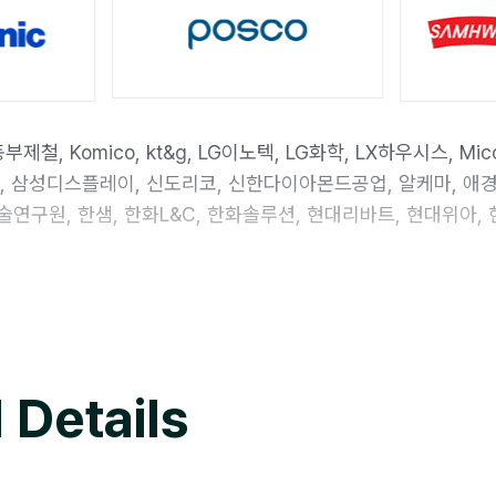
KG동부제철, Komico, kt&g, LG이노텍, LG화학, LX하우시스, M
트, 삼성디스플레이, 신도리코, 신한다이아몬드공업, 알케마, 애
구원, 한샘, 한화L&C, 한화솔루션, 현대리바트, 현대위아, 현
 Details