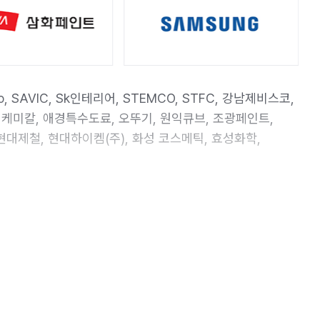
ico, SAVIC, Sk인테리어, STEMCO, STFC, 강남제비스코,
경케미칼, 애경특수도료, 오뚜기, 원익큐브, 조광페인트,
대제철, 현대하이켐(주), 화성 코스메틱, 효성화학,