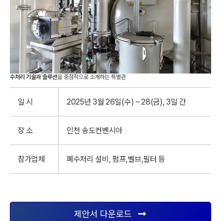
도장, 도금, 증착, 전착 등의 표면처리 기업들에게 필수적인
수처리 기술과 솔루션
을 중점적으로 소개하는 특별관
일 시
2025년 3월 26일(수) – 28(금), 3일 간
장 소
인천 송도컨벤시아
참가업체
폐수처리 설비, 펌프,벨브,필터 등
제안서 다운로드