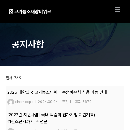
Skip
to
content
공지사항
전체 233
2025 대한민국 고기능소재위크 수출바우처 사용 가능 안내
chemexpo
|
2024.09.04
|
추천 1
|
조회 5870
[2022년 지원사업] 국내 박람회 참가기업 지원계획(~
예산소진시까지, 정선군)