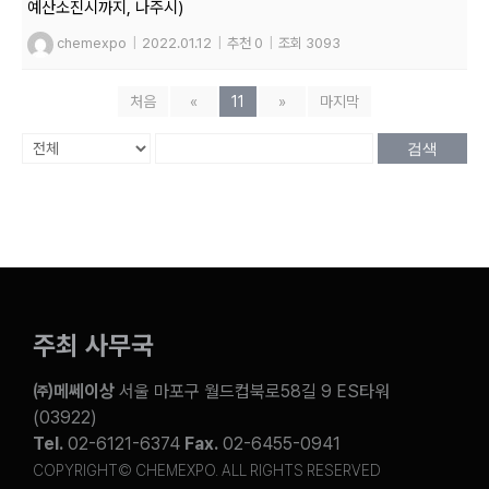
예산소진시까지, 나주시)
chemexpo
|
2022.01.12
|
추천 0
|
조회 3093
처음
«
11
»
마지막
검색
주최 사무국
㈜메쎄이상
서울 마포구 월드컵북로58길 9 ES타워
(03922)
Tel.
02-6121-6374
Fax.
02-6455-0941
COPYRIGHT© CHEMEXPO. ALL RIGHTS RESERVED