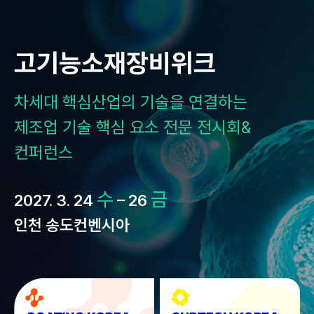
Skip
to
content
고기능소재장비위크
차세대 핵심산업의 기술을 연결하는
제조업 기술 핵심 요소 전문 전시회&
컨퍼런스
수
금
2027. 3. 24
– 26
인천 송도컨벤시아