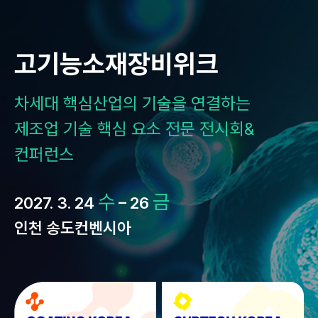
Skip
to
content
고기능소재장비위크
차세대 핵심산업의 기술을 연결하는
제조업 기술 핵심 요소 전문 전시회&
컨퍼런스
수
금
2027. 3. 24
– 26
인천 송도컨벤시아