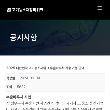
Skip
to
content
공지사항
2025 대한민국 고기능소재위크 수출바우처 사용 가능 안내
작성일
2024-09-04
조회
5882
수출바우처 사업
각 정부부처 수출지원 사업간 칸막이를 제거하고, 중소·중견기업
이 자사의 수출역량에 맞는 수출지원 서비스를 자유롭게 선택할