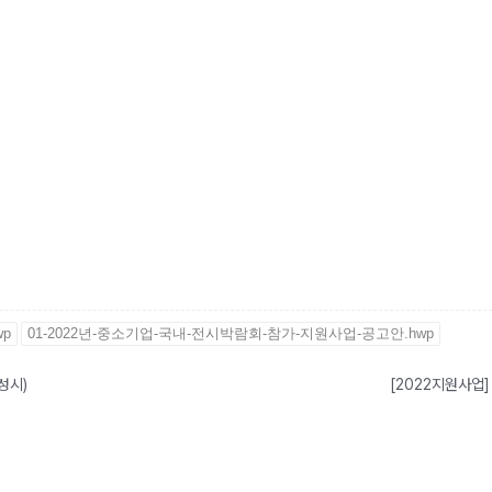
wp
01-2022년-중소기업-국내-전시박람회-참가-지원사업-공고안.hwp
성시)
[2022지원사업