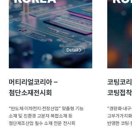
머티리얼코리아 –
코팅코리
첨단소재전시회
코팅접착
“반도체·이차전지·전장산업” 맞춤형 기능
“경량화·내구
소재 및 친환경 고분자 복합소재 등
고부가가치화
첨단제조산업 필수 소재 전문 전시회
반영한 코팅·