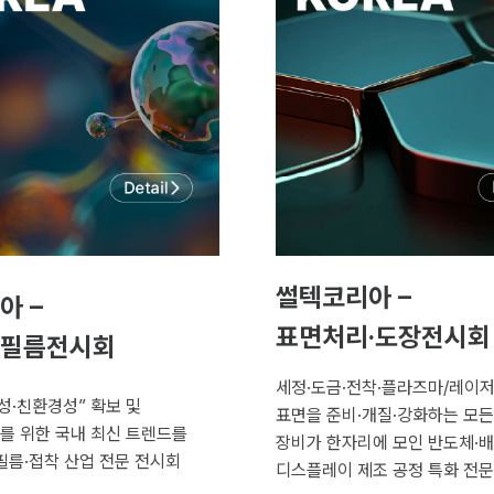
썰텍코리아 –
아 –
표면처리·도장전시회
필름전시회
세정·도금·전착·플라즈마/레이
성·친환경성” 확보 및
표면을 준비·개질·강화하는 모든
를 위한 국내 최신 트렌드를
장비가 한자리에 모인 반도체·배
필름·접착 산업 전문 전시회
디스플레이 제조 공정 특화 전문