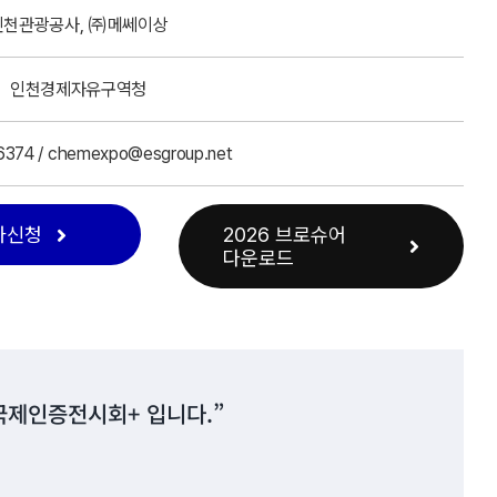
인천관광공사, ㈜메쎄이상
인천경제자유구역청
6374 / chemexpo@esgroup.net
가신청
2026 브로슈어
다운로드
국제인증전시회+ 입니다.”