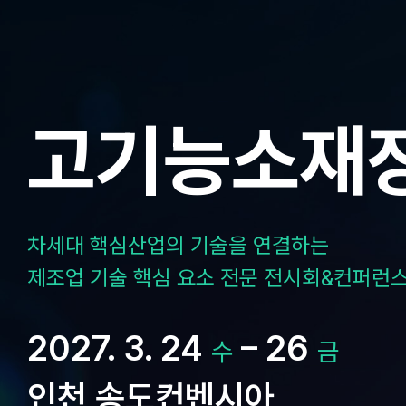
Skip
to
content
고기능소재
차세대 핵심산업의 기술을 연결하는
제조업 기술 핵심 요소 전문 전시회&컨퍼런
2027. 3. 24
– 26
수
금
인천 송도컨벤시아