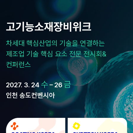
Skip
to
content
고기능소재장비위크
차세대 핵심산업의 기술을 연결하는
제조업 기술 핵심 요소 전문 전시회&
컨퍼런스
수
금
2027. 3. 24
– 26
인천 송도컨벤시아