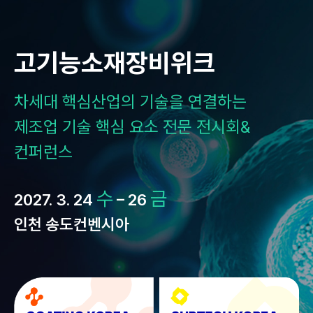
Skip
to
content
고기능소재장비위크
차세대 핵심산업의 기술을 연결하는
제조업 기술 핵심 요소 전문 전시회&
컨퍼런스
수
금
2027. 3. 24
– 26
인천 송도컨벤시아