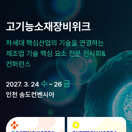
Skip
to
content
고기능소재장비위크
차세대 핵심산업의 기술을 연결하는
제조업 기술 핵심 요소 전문 전시회&
컨퍼런스
수
금
2027. 3. 24
– 26
인천 송도컨벤시아